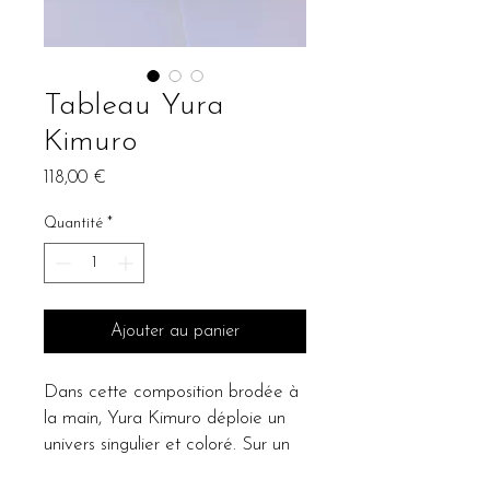
Tableau Yura
Kimuro
Prix
118,00 €
Quantité
*
Ajouter au panier
Dans cette composition brodée à
la main, Yura Kimuro déploie un
univers singulier et coloré. Sur un
fond bleu-vert, se détachent avec