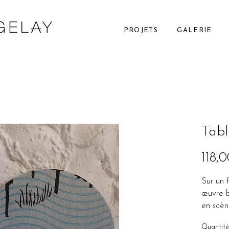
PROJETS
GALERIE
Tab
118,
Sur un 
œuvre b
en scèn
en plei
Quantité