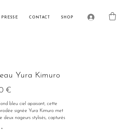
PRESSE
CONTACT
SHOP
leau Yura Kimuro
Prix
00 €
fond bleu ciel apaisant, cette
rodée signée Yura Kimuro met
e deux nageurs stylisés, capturés
n mouvement dans une
*