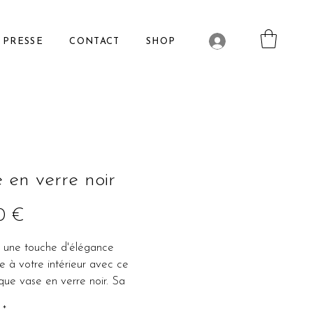
PRESSE
CONTACT
SHOP
 en verre noir
Prix
0 €
 une touche d'élégance
 à votre intérieur avec ce
que vase en verre noir. Sa
transparence permettra à la
*