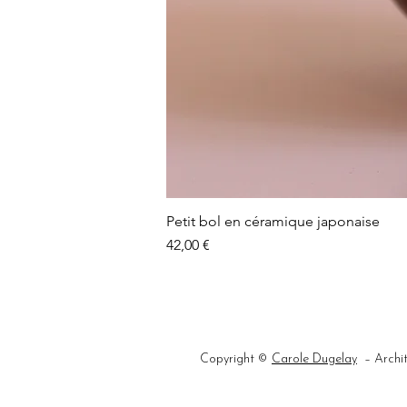
Petit bol en céramique japonaise
Prix
42,00 €
Copyright ©
Carole Dugelay
– Archit