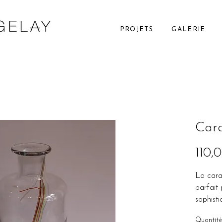
PROJETS
GALERIE
Car
110,
La cara
parfait
sophist
intérie
Quantité