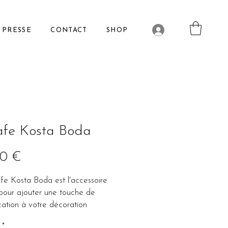
PRESSE
CONTACT
SHOP
afe Kosta Boda
Prix
00 €
fe Kosta Boda est l'accessoire
 pour ajouter une touche de
ication à votre décoration
ure. Dotée d'un bouchon pour
*