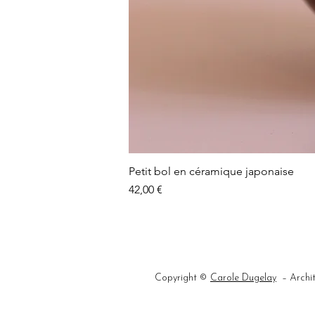
Petit bol en céramique japonaise
Prix
42,00 €
Copyright ©
Carole Dugelay
– Archit